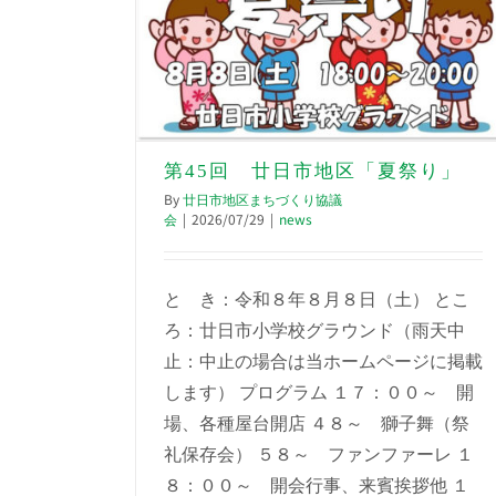
第45回 廿日市地区「夏祭り」
By
廿日市地区まちづくり協議
会
|
2026/07/29
|
news
と き：令和８年８月８日（土） とこ
ろ：廿日市小学校グラウンド（雨天中
止：中止の場合は当ホームページに掲載
します） プログラム １７：００～ 開
場、各種屋台開店 ４８～ 獅子舞（祭
礼保存会） ５８～ ファンファーレ １
８：００～ 開会行事、来賓挨拶他 １