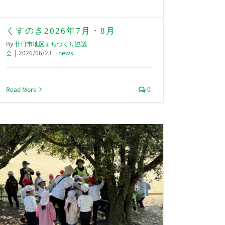
くすのき2026年7月・8月
By
廿日市地区まちづくり協議
会
|
2026/06/23
|
news
Read More
0