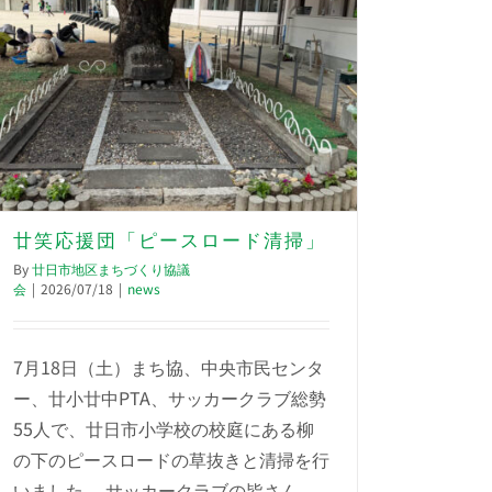
廿笑応援団「ピースロード清掃」
By
廿日市地区まちづくり協議
会
|
2026/07/18
|
news
7月18日（土）まち協、中央市民センタ
ー、廿小廿中PTA、サッカークラブ総勢
55人で、廿日市小学校の校庭にある柳
の下のピースロードの草抜きと清掃を行
いました。 サッカークラブの皆さん、