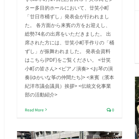
ター多目的ホールにおいて、廿笑小町
「廿日市桶ずし」発表会が行われまし
た。 各方面から来賓の方をお迎えし、
総勢74名の出席をいただきました。 出
席された方には、廿笑小町手作りの「桶
ずし」が振舞われました。 発表会資料
はこちら(PDF)をご覧ください。 <廿笑
小町の皆さん> <ピアノ演奏> <お琴の演
奏(ゆかいな筝の仲間たち)> <来賓（濱本
紀洋市議会議員）挨拶> <伝統文化事業
部の活動紹介>
Read More
0