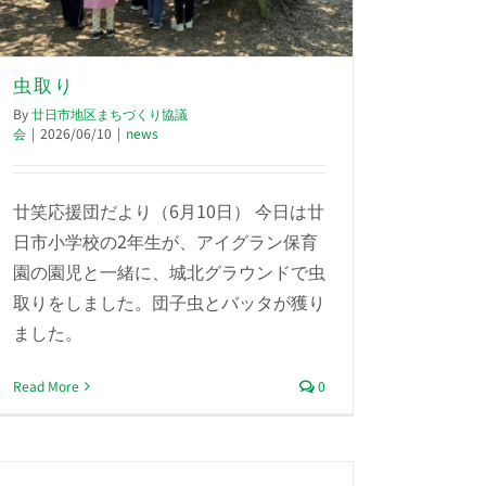
虫取り
By
廿日市地区まちづくり協議
会
|
2026/06/10
|
news
廿笑応援団だより（6月10日） 今日は廿
日市小学校の2年生が、アイグラン保育
園の園児と一緒に、城北グラウンドで虫
取りをしました。団子虫とバッタが獲り
ました。
Read More
0