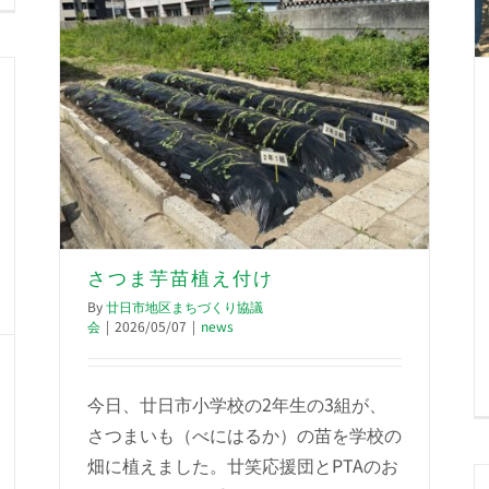
さつま芋苗植え付け
By
廿日市地区まちづくり協議
会
|
2026/05/07
|
news
今日、廿日市小学校の2年生の3組が、
さつまいも（べにはるか）の苗を学校の
畑に植えました。廿笑応援団とPTAのお