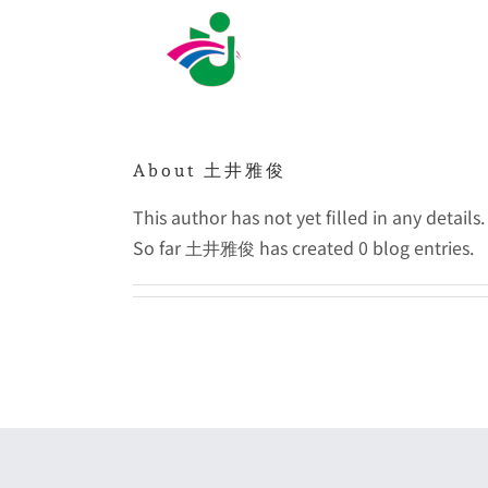
Skip
to
content
About
土井雅俊
This author has not yet filled in any details.
So far 土井雅俊 has created 0 blog entries.